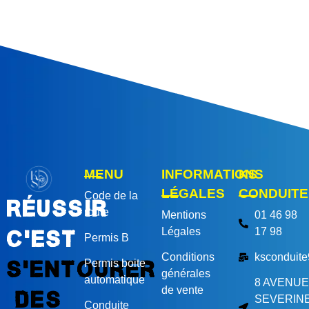
MENU
INFORMATIONS
KS
LÉGALES
CONDUITE
Code de la
Réussir
route
Mentions
01 46 98
Légales
17 98
c'est
Permis B
Conditions
ksconduit
s'entourer
Permis boite
générales
automatique
8 AVENUE
de vente
des
SEVERIN
Conduite