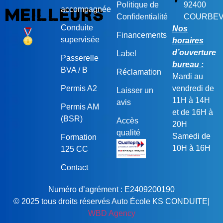
Politique de
92400
accompagnée
meilleurs
Confidentialité
COURBEV
Conduite
Nos
Financements
supervisée
horaires
d’ouverture
Label
Passerelle
bureau :
BVA / B
Réclamation
Mardi au
Permis A2
vendredi de
Laisser un
11H à 14H
avis
Permis AM
et de 16H à
(BSR)
Accès
20H
qualité
Samedi de
Formation
10H à 16H
125 CC
Contact
Numéro d’agrément : E2409200190
© 2025 tous droits réservés Auto École KS CONDUITE|
WBD Agency